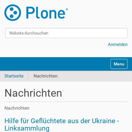
Website durchsuchen
Erweiterte Suche…
Anmelden
S
Toggle na
e
k
Startseite
Nachrichten
t
i
Nachrichten
o
n
e
Nachrichten
n
Hilfe für Geflüchtete aus der Ukraine -
Linksammlung