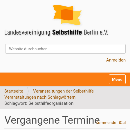
Website durchsuchen
Erweiterte Suche…
Anmelden
S
Toggle na
e
k
Startseite
Veranstaltungen der Selbsthilfe
t
Veranstaltungen nach Schlagwörtern
i
Schlagwort: Selbsthilfeorganisation
o
n
Vergangene Termine
e
Kommende
iCal
n