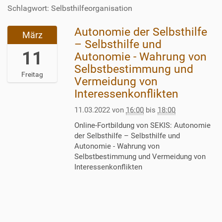
Schlagwort: Selbsthilfeorganisation
Autonomie der Selbsthilfe
2
März
0
– Selbsthilfe und
2
11
Autonomie - Wahrung von
2
Selbstbestimmung und
-
Freitag
Vermeidung von
0
Interessenkonflikten
3
-
11.03.2022
von
16:00
bis
18:00
1
1
Online-Fortbildung von SEKIS: Autonomie
T
der Selbsthilfe – Selbsthilfe und
1
Autonomie - Wahrung von
6
Selbstbestimmung und Vermeidung von
:
Interessenkonflikten
0
0
:
0
0