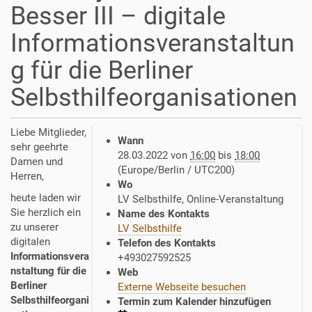
Besser III – digitale
Informationsveranstaltun
g für die Berliner
Selbsthilfeorganisationen
h
Liebe Mitglieder,
Wann
t
sehr geehrte
28.03.2022
von
16:00
bis
18:00
t
Damen und
(Europe/Berlin / UTC200)
p
Herren,
Wo
s
heute laden wir
LV Selbsthilfe, Online-Veranstaltung
:
Sie herzlich ein
Name des Kontakts
/
zu unserer
LV Selbsthilfe
/
digitalen
Telefon des Kontakts
w
Informationsvera
+493027592525
w
nstaltung für die
Web
w
Berliner
Externe Webseite besuchen
.
Selbsthilfeorgani
Termin zum Kalender hinzufügen
s