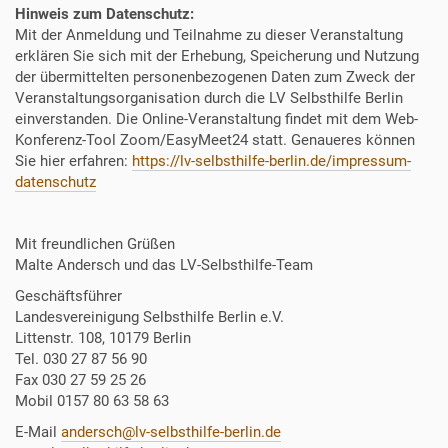
e
Hinweis zum Datenschutz:
f
Mit der Anmeldung und Teilnahme zu dieser Veranstaltung
o
erklären Sie sich mit der Erhebung, Speicherung und Nutzung
e
der übermittelten personenbezogenen Daten zum Zweck der
r
Veranstaltungsorganisation durch die LV Selbsthilfe Berlin
d
einverstanden. Die Online-Veranstaltung findet mit dem Web-
e
Konferenz-Tool Zoom/EasyMeet24 statt. Genaueres können
r
Sie hier erfahren:
https://lv-selbsthilfe-berlin.de/impressum-
u
datenschutz
n
g
Mit freundlichen Grüßen
-
Malte Andersch und das LV-Selbsthilfe-Team
p
r
Geschäftsführer
o
Landesvereinigung Selbsthilfe Berlin e.V.
j
Littenstr. 108, 10179 Berlin
e
Tel. 030 27 87 56 90
k
Fax 030 27 59 25 26
t
Mobil 0157 80 63 58 63
-
E-Mail
andersch@lv-selbsthilfe-berlin.de
z