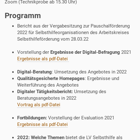
Zoom (Technikprobe ab 15.30 Uhr)
e
/
Programm
t
e
Bericht aus der Vergabesitzung zur Pauschalförderung
r
2022 für Selbsthilfeorganisationen des Arbeitskreises
m
Selbsthilfeförderung vom 28.03.22
i
n
Vorstellung der
Ergebnisse der Digital-Befragung
2021
e
Ergebnisse als pdf-Datei
-
l
Digital-Beratung
: Umsetzung des Angebotes in 2022
v
Qualitätsgesicherte Homepages
: Ergebnisse und
/
Weiterführung des Angebotes
l
Digitaler Tätigkeitsbericht:
Umsetzung des
v
Beratungsangebotes in 2022
-
Vortrag als pdf-Datei
t
e
Fortbildungen:
Vorstellung der Evaluation 2021
r
Ergebnisse als pdf-Datei
m
i
2022: Welche Themen
bietet die LV Selbsthilfe als