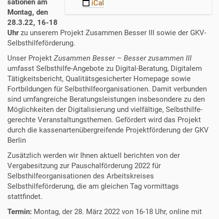
sationen am
iCal
e
Montag, den
l
28.3.22, 16-18
b
Uhr
zu unserem Projekt Zusammen Besser III sowie der GKV-
s
Selbsthilfeförderung.
t
h
Unser Projekt
Zusammen Besser – Besser zusammen III
i
umfasst Selbsthilfe-Angebote zu Digital-Beratung, Digitalem
l
Tätigkeitsbericht, Qualitätsgesicherter Homepage sowie
f
Fortbildungen für Selbsthilfeorganisationen. Damit verbunden
e
sind umfangreiche Beratungsleistungen insbesondere zu den
-
Möglichkeiten der Digitalisierung und vielfältige, Selbsthilfe-
i
gerechte Veranstaltungsthemen. Gefördert wird das Projekt
n
durch die kassenartenübergreifende Projektförderung der GKV
k
Berlin
l
Zusätzlich werden wir Ihnen aktuell berichten von der
u
Vergabesitzung zur Pauschalförderung 2022 für
s
Selbsthilfeorganisationen des Arbeitskreises
i
Selbsthilfeförderung, die am gleichen Tag vormittags
v
stattfindet.
.
Termin:
Montag, der 28. März 2022 von 16-18 Uhr, online mit
d