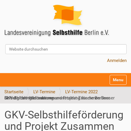
Website durchsuchen
Erweiterte Suche…
Anmelden
S
Toggle na
e
k
Startseite
LV-Termine
LV-Termine 2022
t
GKV-Selbsthilfeförderung und Projekt Zusammen Besser III – digitale Informationsveranstaltung für die Berliner Selbsthilfeorganisationen
i
o
GKV-Selbsthilfeförderung
n
e
und Projekt Zusammen
n