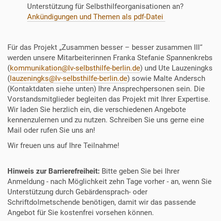
n
Unterstützung für Selbsthilfeorganisationen an?
e
Ankündigungen und Themen als pdf-Datei
-
2
0
Für das Projekt „Zusammen besser – besser zusammen III“
2
werden unsere Mitarbeiterinnen Franka Stefanie Spannenkrebs
2
(
kommunikation@lv-selbsthilfe-berlin.de
) und Ute Lauzeningks
/
(
lauzeningks@lv-selbsthilfe-berlin.de
) sowie Malte Andersch
g
(Kontaktdaten siehe unten) Ihre Ansprechpersonen sein. Die
k
Vorstandsmitglieder begleiten das Projekt mit Ihrer Expertise.
v
Wir laden Sie herzlich ein, die verschiedenen Angebote
-
kennenzulernen und zu nutzen. Schreiben Sie uns gerne eine
s
Mail oder rufen Sie uns an!
e
l
Wir freuen uns auf Ihre Teilnahme!
b
s
Hinweis zur Barrierefreiheit:
Bitte geben Sie bei Ihrer
t
Anmeldung - nach Möglichkeit zehn Tage vorher - an, wenn Sie
h
Unterstützung durch Gebärdensprach- oder
i
Schriftdolmetschende benötigen, damit wir das passende
l
Angebot für Sie kostenfrei vorsehen können.
f