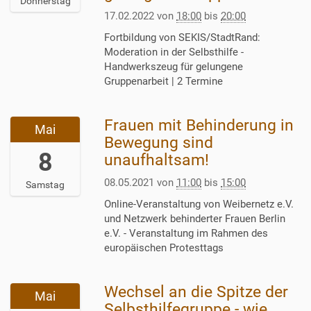
Donnerstag
0
n
:
2
0
–
17.02.2022
von
18:00
bis
20:00
0
e
0
-
2
S
+
/
0
Fortbildung von SEKIS/StadtRand:
0
-
e
0
S
:
Moderation in der Selbsthilfe -
2
1
l
1
E
0
Handwerkszeug für gelungene
-
7
b
:
K
0
Gruppenarbeit | 2 Termine
2
T
s
0
I
+
8
1
t
0
S
0
T
8
h
2
–
1
Frauen mit Behinderung in
2
1
:
Mai
i
0
S
:
0
Bewegung sind
8
0
l
2
e
0
2
8
:
unaufhaltsam!
0
f
2
l
0
1
0
:
e
-
b
O
-
08.05.2021
von
11:00
bis
15:00
Samstag
0
0
k
0
s
n
0
:
0
o
Online-Veranstaltung von Weibernetz e.V.
2
t
l
5
0
+
n
und Netzwerk behinderter Frauen Berlin
-
h
i
-
0
0
t
e.V. - Veranstaltung im Rahmen des
2
i
n
0
+
1
a
europäischen Protesttags
3
l
e
8
0
:
k
T
f
/
T
1
0
t
1
e
R
1
:
0
Wechsel an die Spitze der
2
u
8
Mai
k
h
1
0
2
0
n
Selbsthilfegruppe - wie
: