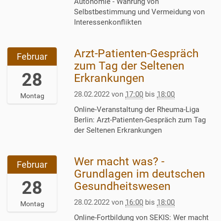
1
Autonomie - Wahrung von
+
6
Selbstbestimmung und Vermeidung von
0
:
Interessenkonflikten
1
0
:
0
0
Arzt-Patienten-Gespräch
:
2
Februar
0
0
0
zum Tag der Seltenen
2
0
2
28
Erkrankungen
0
+
2
2
0
-
28.02.2022
von
17:00
bis
18:00
Montag
2
1
0
-
Online-Veranstaltung der Rheuma-Liga
:
2
0
Berlin: Arzt-Patienten-Gespräch zum Tag
0
-
3
der Seltenen Erkrankungen
0
2
-
2
8
2
0
T
Wer macht was? -
2
4
Februar
2
1
0
T
Grundlagen im deutschen
2
7
2
28
2
Gesundheitswesen
-
:
2
1
0
0
-
28.02.2022
von
16:00
bis
18:00
:
Montag
3
0
0
0
-
:
Online-Fortbildung von SEKIS: Wer macht