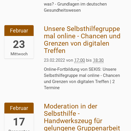
2
0
1
0
was? - Grundlagen im deutschen
-
:
1
0
Gesundheitswesen
2
0
T
+
8
0
1
0
T
+
Unsere Selbsthilfegruppe
2
8
1
Februar
1
0
0
:
:
mal online - Chancen und
6
1
2
23
0
0
Grenzen von digitalen
:
:
2
0
0
Treffen
0
0
-
:
2
Mittwoch
0
0
0
0
0
23.02.2022
von
17:00
bis
18:30
:
O
2
0
2
0
n
Online-Fortbildung von SEKIS: Unsere
-
+
2
0
l
Selbsthilfegruppe mal online - Chancen
2
0
-
+
i
und Grenzen von digitalen Treffen | 2
3
1
0
0
n
Termine
T
:
2
1
e
1
0
-
:
/
7
0
2
0
Moderation in der
2
S
:
Februar
O
8
0
0
E
Selbsthilfe -
0
n
T
2
2
K
17
Handwerkszeug für
0
l
1
0
2
I
:
i
8
gelungene Gruppenarbeit
2
-
S