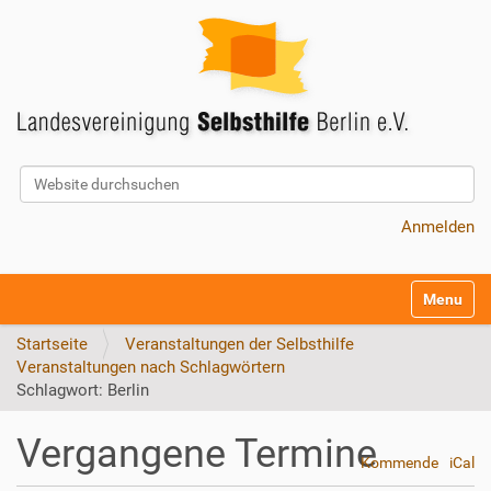
Website durchsuchen
Erweiterte Suche…
Anmelden
S
Toggle na
e
k
Startseite
Veranstaltungen der Selbsthilfe
t
Veranstaltungen nach Schlagwörtern
i
Schlagwort: Berlin
o
n
Vergangene Termine
e
Kommende
iCal
n