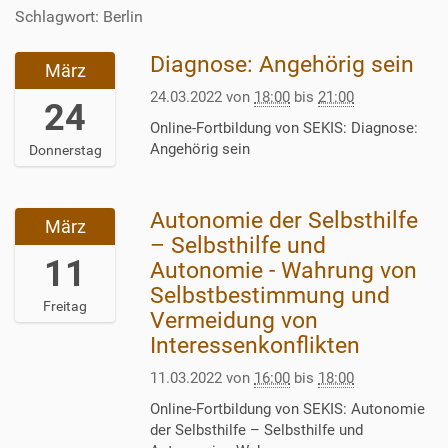
Schlagwort: Berlin
Diagnose: Angehörig sein
2
März
0
24.03.2022
von
18:00
bis
21:00
2
24
2
Online-Fortbildung von SEKIS: Diagnose:
-
Angehörig sein
Donnerstag
0
3
-
Autonomie der Selbsthilfe
2
März
2
0
– Selbsthilfe und
4
2
11
Autonomie - Wahrung von
T
2
Selbstbestimmung und
1
-
Freitag
8
Vermeidung von
0
:
Interessenkonflikten
3
0
-
0
11.03.2022
von
16:00
bis
18:00
1
:
1
Online-Fortbildung von SEKIS: Autonomie
0
T
der Selbsthilfe – Selbsthilfe und
0