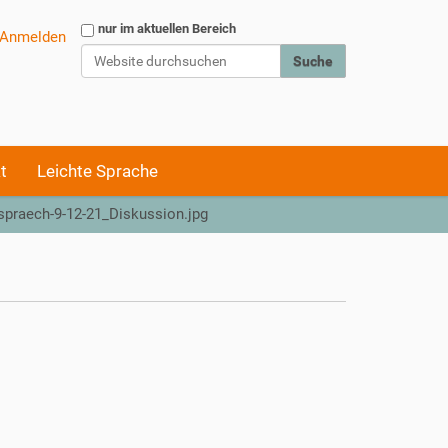
Website durchsuchen
nur im aktuellen Bereich
Anmelden
Erweiterte Suche…
t
Leichte Sprache
praech-9-12-21_Diskussion.jpg