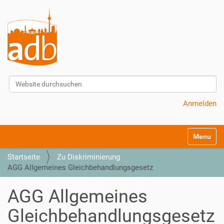
Website durchsuchen
Erweiterte Suche…
Anmelden
S
Toggle na
e
k
Startseite
Zu Diskriminierung
t
AGG Allgemeines Gleichbehandlungsgesetz
i
o
AGG Allgemeines
n
e
Gleichbehandlungsgesetz
n