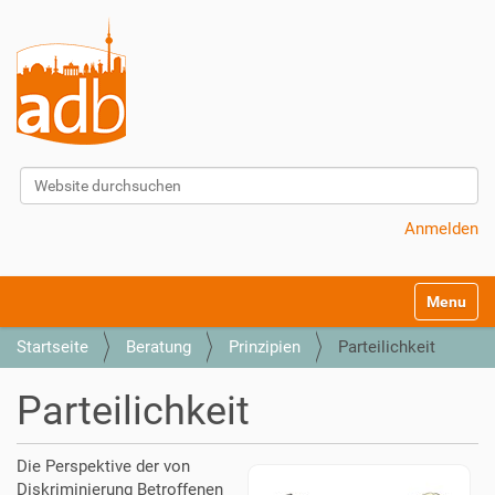
Website durchsuchen
Erweiterte Suche…
Anmelden
S
Toggle na
e
k
Startseite
Beratung
Prinzipien
Parteilichkeit
t
i
Parteilichkeit
o
n
e
Die Perspektive der von
n
Diskriminierung Betroffenen