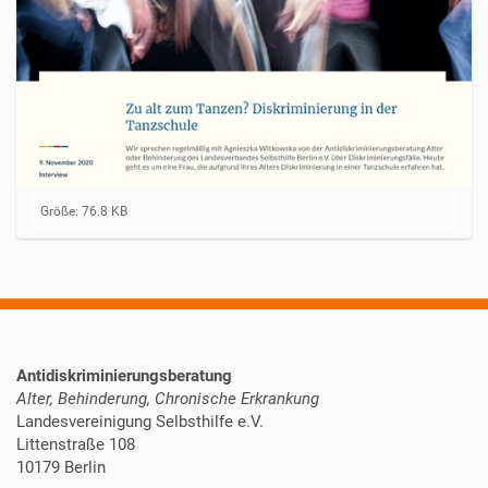
Z
Größe: 76.8 KB
e
i
g
e
B
i
l
d
Antidiskriminierungsberatung
i
n
Alter, Behinderung, Chronische Erkrankung
v
Landesvereinigung Selbsthilfe e.V.
o
Littenstraße 108
l
10179 Berlin
l
e