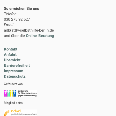
r
So erreichen Sie uns
G
r
Telefon
ö
030 275 92 527
ß
Email
e
adb(at)lv-selbsthilfe-berlin.de
…
und über die
Online-Beratung
Kontakt
Anfahrt
Übersicht
Barrierefreiheit
Impressum
Datenschutz
Gefördert von
Mitglied beim