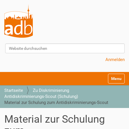
Website durchsuchen
Erweiterte Suche…
Anmelden
S
Toggle na
e
k
Startseite
Zu Diskriminierung
t
Antidiskriminierungs-Scout (Schulung)
i
Material zur Schulung zum Antidiskriminierungs-Scout
o
n
Material zur Schulung
e
n