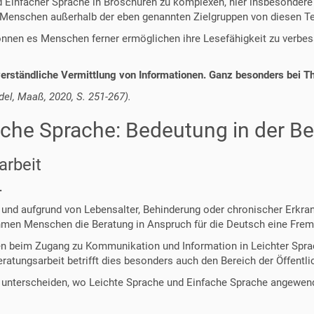
 Einfacher Sprache in Broschüren zu komplexen, hier insbesondere 
h Menschen außerhalb der eben genannten Zielgruppen von diesen Tex
önnen es Menschen ferner ermöglichen ihre Lesefähigkeit zu verbess
rständliche Vermittlung von Informationen. Ganz besonders bei The
del, Maaß, 2020, S. 251-267).
ache Sprache: Bedeutung in der Be
arbeit
.
nd aufgrund von Lebensalter, Behinderung oder chronischer Erkran
hmen Menschen die Beratung in Anspruch für die Deutsch eine Frem
en beim Zugang zu Kommunikation und Information in Leichter Sprac
ratungsarbeit betrifft dies besonders auch den Bereich der Öffentlic
r unterscheiden, wo Leichte Sprache und Einfache Sprache angewend