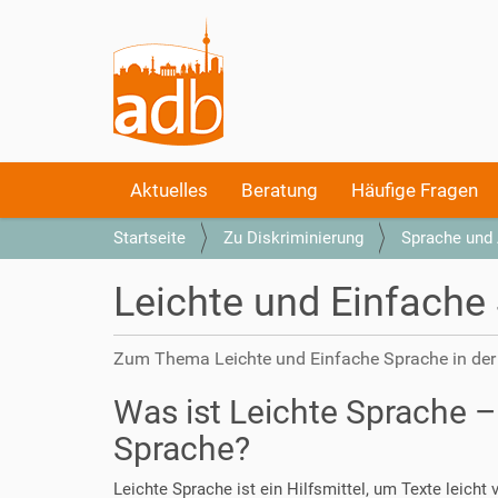
S
Aktuelles
Beratung
Häufige Fragen
e
k
S
Startseite
Zu Diskriminierung
Sprache und 
t
i
i
e
o
Leichte und Einfache 
s
n
i
e
n
Zum Thema Leichte und Einfache Sprache in der
n
d
h
Was ist Leichte Sprache – 
i
Sprache?
e
r
Leichte Sprache ist ein Hilfsmittel, um Texte leicht